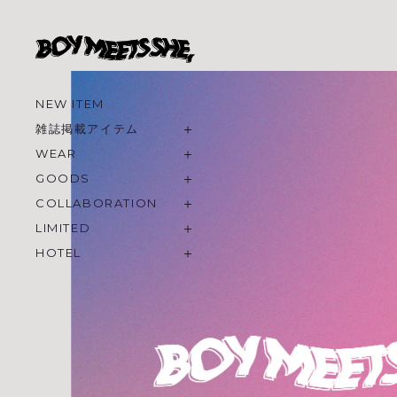
NEW ITEM
雑誌掲載アイテム
WEAR
GOODS
COLLABORATION
LIMITED
HOTEL