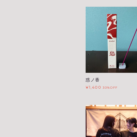
惑ノ香
¥1,400
30%OFF