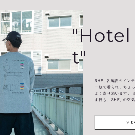
"Hotel
t"
SHE, 各施設のイン
一枚で着られ、ちょ
よく寄り添います。 
す日も、SHE, の
VI