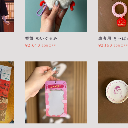
蟹蟹 ぬいぐるみ
患者用 き〜ば
¥2,640
¥2,160
20%OFF
20%OFF