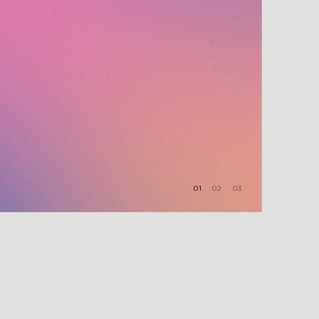
01
02
03