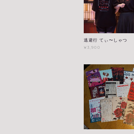
逃避行 てぃ〜しゃつ
¥3,900