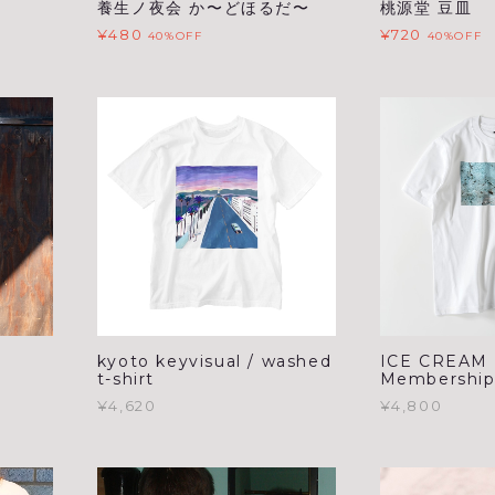
養生ノ夜会 か〜どほるだ〜
桃源堂 豆皿
¥480
¥720
40%OFF
40%OFF
kyoto keyvisual / washed
ICE CREAM 
t-shirt
Membership #
¥4,620
¥4,800