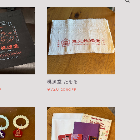
桃源堂 たをる
¥720
F
20%OFF