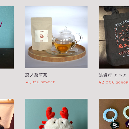
惑ノ薬草茶
逃避行 と〜と
¥1,050
¥2,000
30%OFF
20%OF