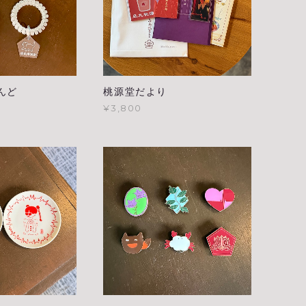
んど
桃源堂だより
¥3,800