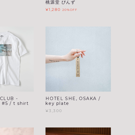
桃源堂 ぴんず
¥1,280
20%OFF
CLUB -
HOTEL SHE, OSAKA /
5 / t shirt
key plate
¥3,300