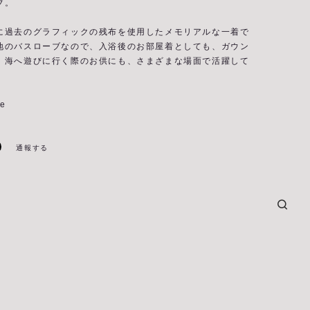
ブ。
に過去のグラフィックの残布を使用したメモリアルな一着で
地のバスローブなので、入浴後のお部屋着としても、ガウン
、海へ遊びに行く際のお供にも、さまざまな場面で活躍して
e
通報する