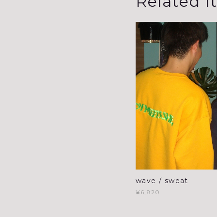
Related I
wave / sweat
¥6,820